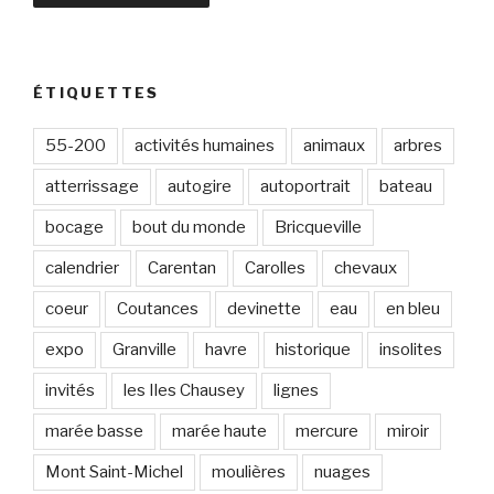
s
s
e
e
ÉTIQUETTES
-
m
55-200
activités humaines
animaux
arbres
a
atterrissage
autogire
autoportrait
bateau
i
l
bocage
bout du monde
Bricqueville
calendrier
Carentan
Carolles
chevaux
coeur
Coutances
devinette
eau
en bleu
expo
Granville
havre
historique
insolites
invités
les Iles Chausey
lignes
marée basse
marée haute
mercure
miroir
Mont Saint-Michel
moulières
nuages