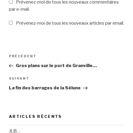
Prévenez-moi de tous les nouveaux commentaires
par e-mail.
Prévenez-moi de tous les nouveaux articles par email.
Navigation
PRÉCÉDENT
Article
de
précédent
Gros plans sur le port de Granville…
l’article
SUIVANT
Article
suivant
La fin des barrages de la Sélune
ARTICLES RÉCENTS
JLB…