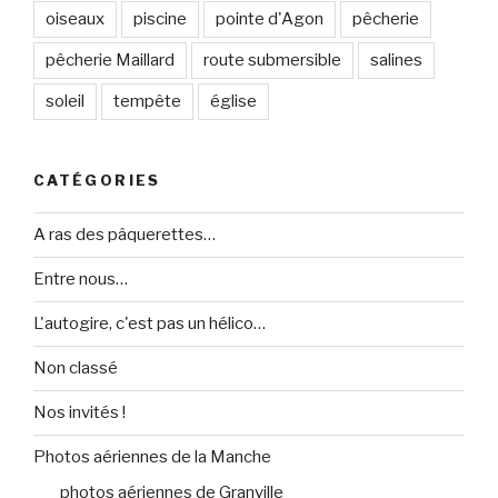
oiseaux
piscine
pointe d'Agon
pêcherie
pêcherie Maillard
route submersible
salines
soleil
tempête
église
CATÉGORIES
A ras des pâquerettes…
Entre nous…
L'autogire, c'est pas un hélico…
Non classé
Nos invités !
Photos aériennes de la Manche
photos aériennes de Granville