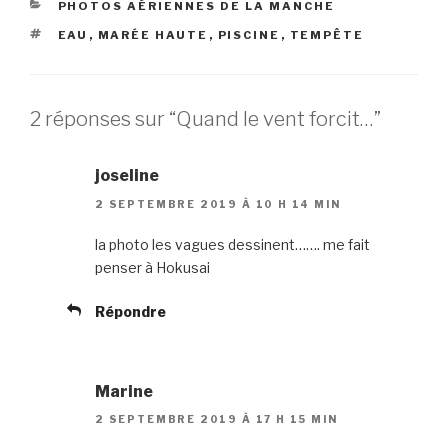
CATÉGORIES
PHOTOS AÉRIENNES DE LA MANCHE
i
c
o
t
e
g
t
b
l
ÉTIQUETTES
EAU
,
MARÉE HAUTE
,
PISCINE
,
TEMPÊTE
e
o
e
r
o
+
(
k
(
o
(
o
u
o
u
v
u
v
2 réponses sur “Quand le vent forcit…”
r
v
r
e
r
e
d
e
d
a
d
a
n
a
n
joseline
s
n
s
u
s
u
n
u
n
2 SEPTEMBRE 2019 À 10 H 14 MIN
e
n
e
n
e
n
o
n
o
la photo les vagues dessinent……. me fait
u
o
u
v
u
v
penser à Hokusai
e
v
e
l
e
l
l
l
l
e
l
e
Répondre
f
e
f
e
f
e
n
e
n
ê
n
ê
t
ê
t
r
t
r
Marine
e
r
e
)
e
)
)
2 SEPTEMBRE 2019 À 17 H 15 MIN