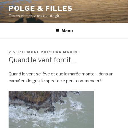
Aller
POLGE & FILLES
au
Terres et mer, vues d'autogire
contenu
principal
Menu
PUBLIÉ
2 SEPTEMBRE 2019
PAR
MARINE
LE
Quand le vent forcit…
Quand le vent se lève et que la marée monte… dans un
camaïeu de gris, le spectacle peut commencer !