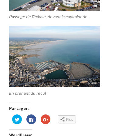
Passage de l’écluse, devant la capitainerie.
En prenant du recul…
Partager :
C
C
C
Plus
l
l
l
i
i
i
q
q
q
u
u
u
WordPress: