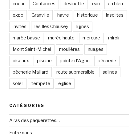
coeur
Coutances
devinette
eau
en bleu
expo
Granville
havre
historique
insolites
invités
les Iles Chausey
lignes
marée basse
marée haute
mercure
miroir
Mont Saint-Michel
moulières
nuages
oiseaux
piscine
pointe d'Agon
pêcherie
pêcherie Maillard
route submersible
salines
soleil
tempête
église
CATÉGORIES
A ras des pâquerettes…
Entre nous…