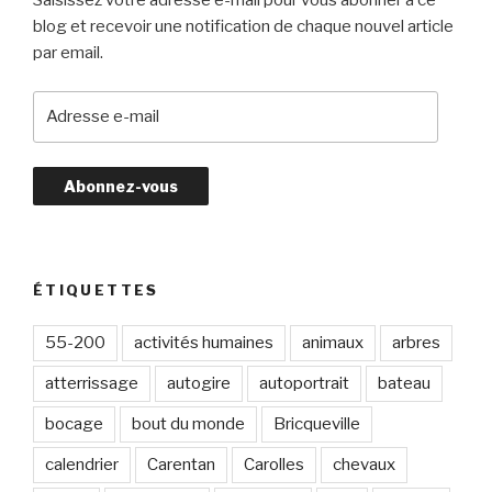
Saisissez votre adresse e-mail pour vous abonner à ce
blog et recevoir une notification de chaque nouvel article
par email.
A
d
r
e
s
s
e
e
ÉTIQUETTES
-
m
55-200
activités humaines
animaux
arbres
a
atterrissage
autogire
autoportrait
bateau
i
l
bocage
bout du monde
Bricqueville
calendrier
Carentan
Carolles
chevaux