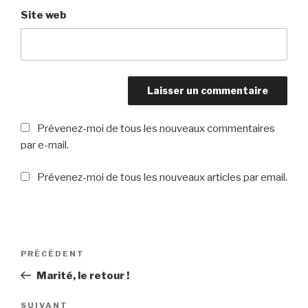
Site web
Prévenez-moi de tous les nouveaux commentaires
par e-mail.
Prévenez-moi de tous les nouveaux articles par email.
Navigation
PRÉCÉDENT
Article
de
précédent
Marité, le retour !
l’article
SUIVANT
Article