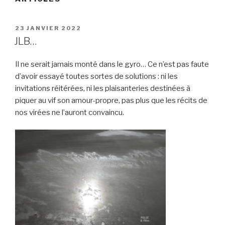
PUBLIÉ
23 JANVIER 2022
LE
JLB…
Il ne serait jamais monté dans le gyro… Ce n’est pas faute
d’avoir essayé toutes sortes de solutions : ni les
invitations réitérées, ni les plaisanteries destinées à
piquer au vif son amour-propre, pas plus que les récits de
nos virées ne l’auront convaincu.