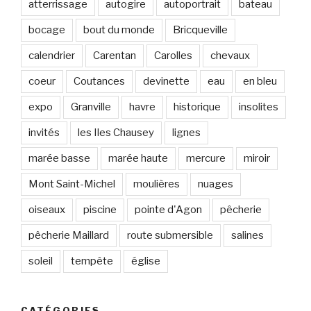
atterrissage
autogire
autoportrait
bateau
i
l
bocage
bout du monde
Bricqueville
calendrier
Carentan
Carolles
chevaux
coeur
Coutances
devinette
eau
en bleu
expo
Granville
havre
historique
insolites
invités
les Iles Chausey
lignes
marée basse
marée haute
mercure
miroir
Mont Saint-Michel
moulières
nuages
oiseaux
piscine
pointe d'Agon
pêcherie
pêcherie Maillard
route submersible
salines
soleil
tempête
église
CATÉGORIES