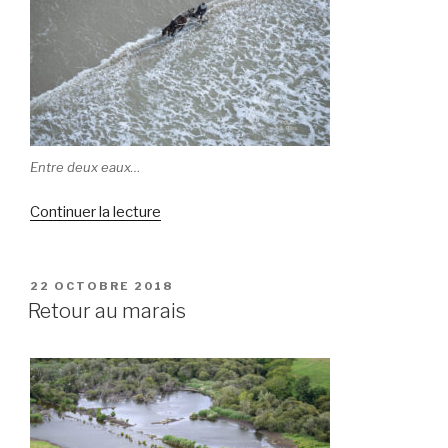
Entre deux eaux…
Continuer la lecture
de
« Encore
des
animaux… »
PUBLIÉ
22 OCTOBRE 2018
LE
Retour au marais