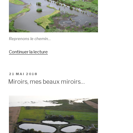
Reprenons le chemin…
Continuer la lecture
de
« Retour
au
marais »
PUBLIÉ
21 MAI 2018
LE
Miroirs, mes beaux miroirs…