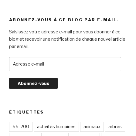
ABONNEZ-VOUS À CE BLOG PAR E-MAIL.
Saisissez votre adresse e-mail pour vous abonner à ce
blog et recevoir une notification de chaque nouvel article
par email.
A
d
r
e
s
s
e
e
ÉTIQUETTES
-
m
55-200
activités humaines
animaux
arbres
a