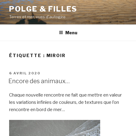
Aller
POLGE & FILLES
au
Terres et mer, vues d'autogire
contenu
principal
Menu
ÉTIQUETTE : MIROIR
PUBLIÉ
6 AVRIL 2020
LE
Encore des animaux…
Chaque nouvelle rencontre ne fait que mettre en valeur
les variations infinies de couleurs, de textures que l’on
rencontre en bord de mer…