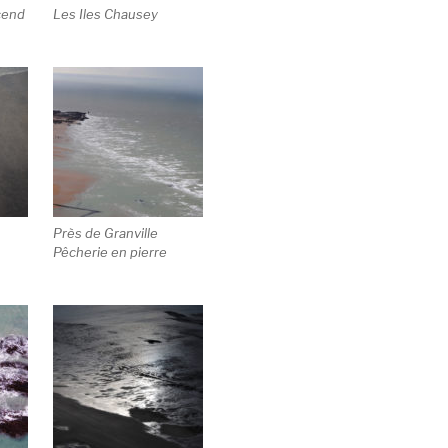
cend
Les Iles Chausey
u
Près de Granville
Pêcherie en pierre