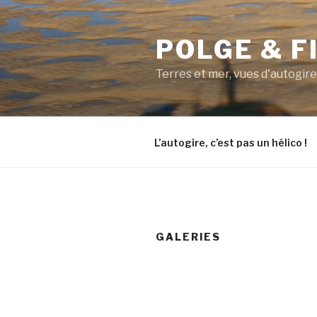
Aller
au
POLGE & F
contenu
principal
Terres et mer, vues d'autogire
L’autogire, c’est pas un hélico !
GALERIES