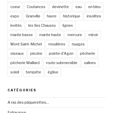
coeur
Coutances
devinette
eau
en bleu
expo
Granville
havre
historique
insolites
invités
les Iles Chausey
lignes
marée basse
marée haute
mercure
miroir
Mont Saint-Michel
moulières
nuages
oiseaux
piscine
pointe d'Agon
pêcherie
pêcherie Maillard
route submersible
salines
soleil
tempête
église
CATÉGORIES
A ras des pâquerettes…
Entre nous…