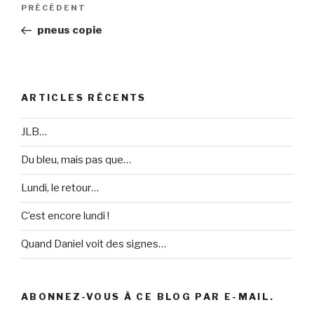
Navigation
PRÉCÉDENT
Article
de
précédent
pneus copie
l’article
ARTICLES RÉCENTS
JLB…
Du bleu, mais pas que…
Lundi, le retour…
C’est encore lundi !
Quand Daniel voit des signes…
ABONNEZ-VOUS À CE BLOG PAR E-MAIL.