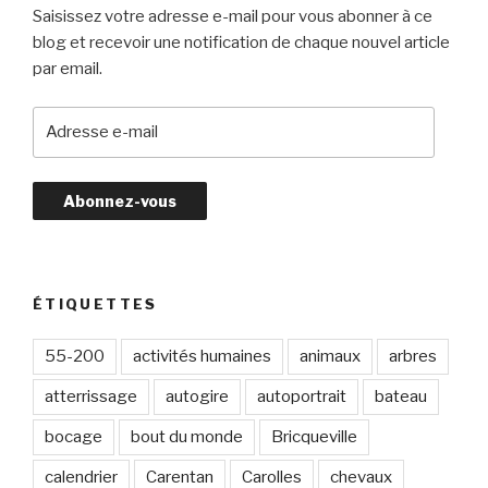
Saisissez votre adresse e-mail pour vous abonner à ce
blog et recevoir une notification de chaque nouvel article
par email.
A
d
r
e
s
s
e
e
ÉTIQUETTES
-
m
55-200
activités humaines
animaux
arbres
a
atterrissage
autogire
autoportrait
bateau
i
l
bocage
bout du monde
Bricqueville
calendrier
Carentan
Carolles
chevaux