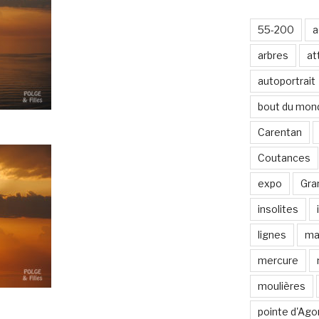
-
m
55-200
a
a
i
arbres
at
l
autoportrait
bout du mon
Carentan
Coutances
expo
Gran
insolites
lignes
ma
mercure
moulières
pointe d'Ago