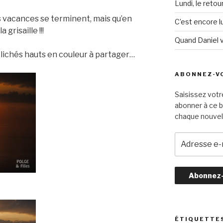
Lundi, le retou
s vacances se terminent, mais qu’en
C’est encore lu
 grisaille !!!
Quand Daniel 
clichés hauts en couleur à partager…
ABONNEZ-VO
Saisissez votr
abonner à ce b
chaque nouvel 
A
d
r
e
s
s
e
e
ÉTIQUETTE