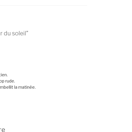
 du soleil”
ien.
op rude.
bellit la matinée.
re