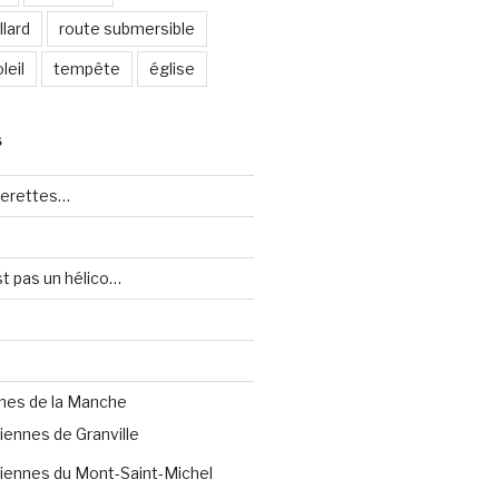
lard
route submersible
leil
tempête
église
S
uerettes…
st pas un hélico…
nes de la Manche
iennes de Granville
iennes du Mont-Saint-Michel