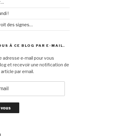
r…
ndi !
voit des signes…
US À CE BLOG PAR E-MAIL.
e adresse e-mail pour vous
log et recevoir une notification de
article par email.
S