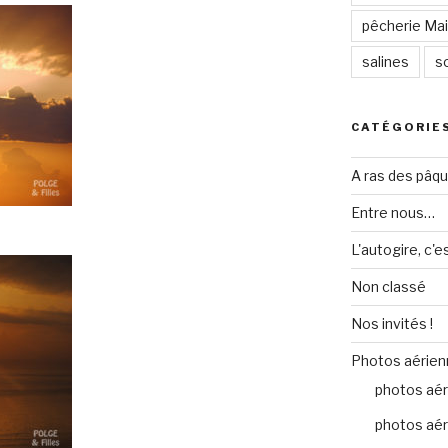
pêcherie Mail
salines
so
CATÉGORIE
A ras des pâq
Entre nous…
L'autogire, c'e
Non classé
Nos invités !
Photos aérien
photos aér
photos aér