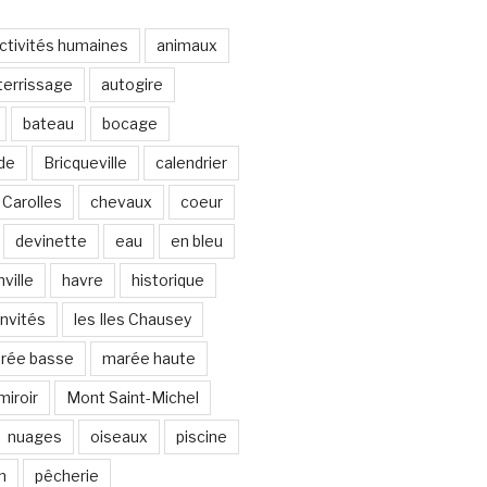
ctivités humaines
animaux
terrissage
autogire
bateau
bocage
de
Bricqueville
calendrier
Carolles
chevaux
coeur
devinette
eau
en bleu
ville
havre
historique
invités
les Iles Chausey
rée basse
marée haute
miroir
Mont Saint-Michel
nuages
oiseaux
piscine
n
pêcherie