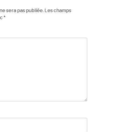
e sera pas publiée.
Les champs
ec
*