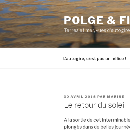
Aller
au
POLGE & F
contenu
principal
Terres et mer, vues d'autogire
L’autogire, c’est pas un hélico !
PUBLIÉ
30 AVRIL 2018
PAR
MARINE
LE
Le retour du soleil
A la sortie de cet interminabl
plongés dans de belles journé