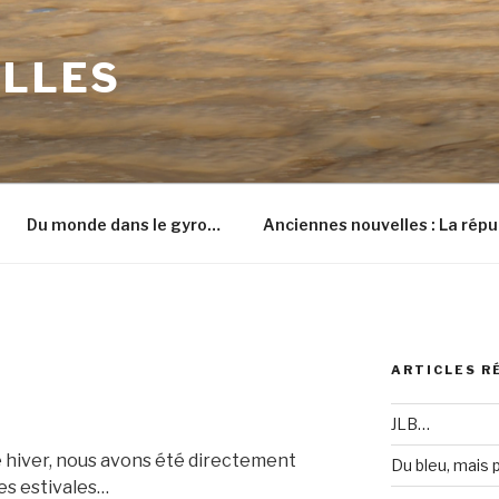
ILLES
Du monde dans le gyro…
Anciennes nouvelles : La répu
ARTICLES R
JLB…
e hiver, nous avons été directement
Du bleu, mais
es estivales…