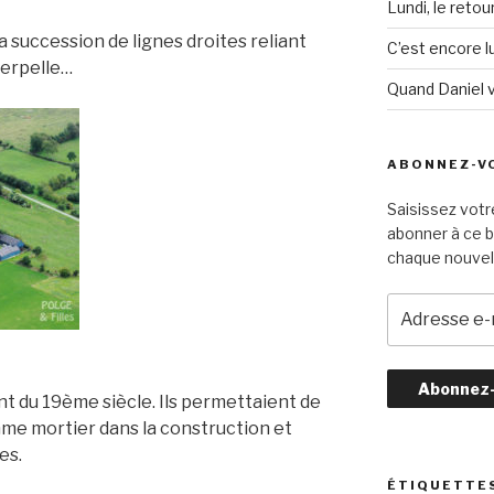
Lundi, le retou
a succession de lignes droites reliant
C’est encore lu
terpelle…
Quand Daniel 
ABONNEZ-VO
Saisissez votr
abonner à ce b
chaque nouvel 
A
d
r
e
nt du 19ème siècle. Ils permettaient de
s
s
mme mortier dans la construction et
e
es.
e
ÉTIQUETTE