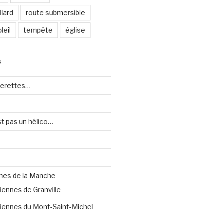
lard
route submersible
leil
tempête
église
S
uerettes…
st pas un hélico…
nes de la Manche
iennes de Granville
iennes du Mont-Saint-Michel