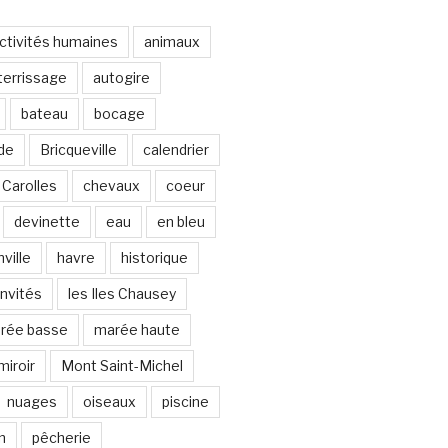
ctivités humaines
animaux
terrissage
autogire
bateau
bocage
de
Bricqueville
calendrier
Carolles
chevaux
coeur
devinette
eau
en bleu
ville
havre
historique
invités
les Iles Chausey
rée basse
marée haute
miroir
Mont Saint-Michel
nuages
oiseaux
piscine
n
pêcherie