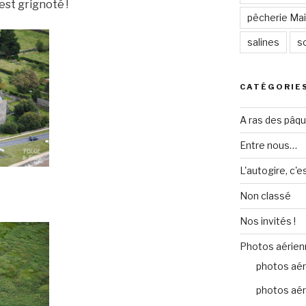
est grignoté !
pêcherie Mail
salines
so
CATÉGORIE
A ras des pâq
Entre nous…
L'autogire, c'e
Non classé
Nos invités !
Photos aérien
photos aér
photos aér