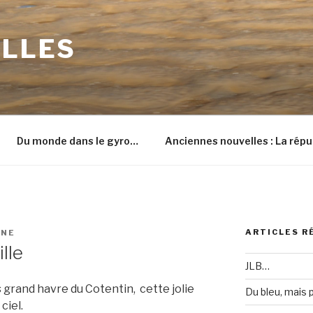
ILLES
Du monde dans le gyro…
Anciennes nouvelles : La répu
ARTICLES R
INE
lle
JLB…
s grand havre du Cotentin, cette jolie
Du bleu, mais
ciel.