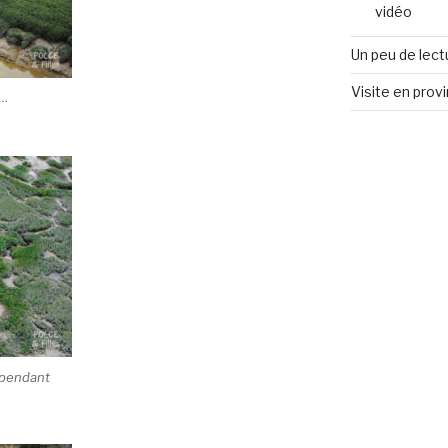
vidéo
Un peu de lect
Visite en prov
r…
, pendant