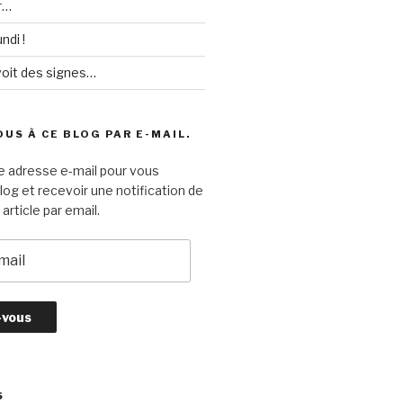
r…
ndi !
voit des signes…
US À CE BLOG PAR E-MAIL.
e adresse e-mail pour vous
log et recevoir une notification de
article par email.
S