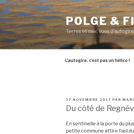
Aller
au
POLGE & F
contenu
principal
Terres et mer, vues d'autogire
L’autogire, c’est pas un hélico !
PUBLIÉ
27 NOVEMBRE 2017
PAR
MAR
LE
Du côté de Regnévi
En sentinelle à la porte du plu
petite commune attire l’œil du 