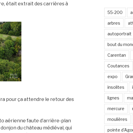
-
e, était extrait des carrières à
m
55-200
a
a
i
arbres
at
l
autoportrait
bout du mon
Carentan
Coutances
expo
Gran
insolites
lignes
ma
dra pour ça attendre le retour des
mercure
moulières
oto aérienne faute d’arrière-plan
 donjon du château médiéval, qui
pointe d'Ago