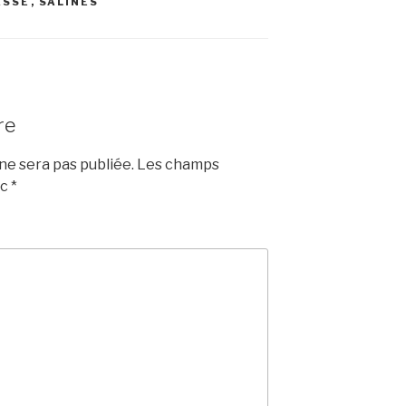
ASSE
,
SALINES
re
e sera pas publiée.
Les champs
ec
*