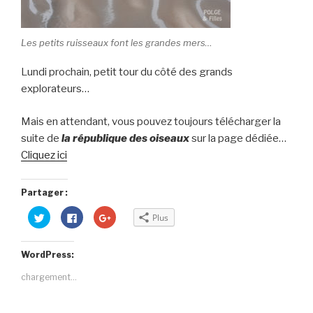
Les petits ruisseaux font les grandes mers…
Lundi prochain, petit tour du côté des grands
explorateurs…
Mais en attendant, vous pouvez toujours télécharger la
suite de
la république des oiseaux
sur la page dédiée…
Cliquez ici
Partager :
C
C
C
Plus
l
l
l
i
i
i
q
q
q
u
u
u
WordPress:
e
e
e
z
z
z
p
p
p
chargement…
o
o
o
u
u
u
r
r
r
p
p
p