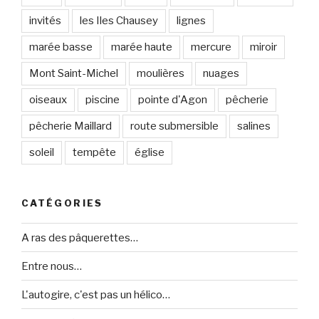
invités
les Iles Chausey
lignes
marée basse
marée haute
mercure
miroir
Mont Saint-Michel
moulières
nuages
oiseaux
piscine
pointe d'Agon
pêcherie
pêcherie Maillard
route submersible
salines
soleil
tempête
église
CATÉGORIES
A ras des pâquerettes…
Entre nous…
L'autogire, c'est pas un hélico…