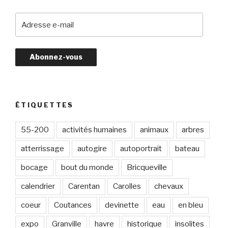
A
d
r
e
s
s
e
e
ÉTIQUETTES
-
m
55-200
activités humaines
animaux
arbres
a
atterrissage
autogire
autoportrait
bateau
i
l
bocage
bout du monde
Bricqueville
calendrier
Carentan
Carolles
chevaux
coeur
Coutances
devinette
eau
en bleu
expo
Granville
havre
historique
insolites