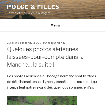
Aller
POLGE & FILLES
au
Terres et mer, vues d'autogire
contenu
principal
Menu
PUBLIÉ
13 NOVEMBRE 2017
PAR
MARINE
LE
Quelques photos aériennes
laissées-pour-compte dans la
Manche… la suite !
Les photos aériennes du bocage normand sont truffées
de détails insolites, de lignes géométriques (ou non…) qui
interpellent notre regard dès que nous sommes en l’air.