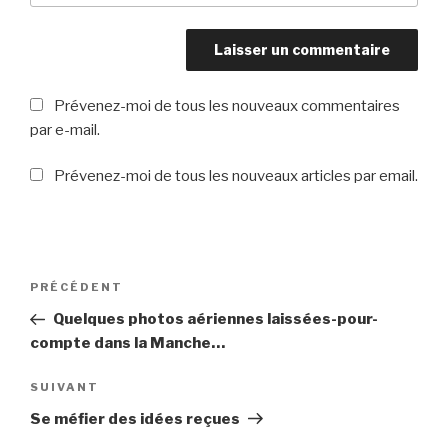
Prévenez-moi de tous les nouveaux commentaires
par e-mail.
Prévenez-moi de tous les nouveaux articles par email.
Navigation
PRÉCÉDENT
Article
de
précédent
Quelques photos aériennes laissées-pour-
l’article
compte dans la Manche…
SUIVANT
Article
suivant
Se méfier des idées reçues