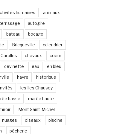
ctivités humaines
animaux
terrissage
autogire
bateau
bocage
de
Bricqueville
calendrier
Carolles
chevaux
coeur
devinette
eau
en bleu
ville
havre
historique
invités
les Iles Chausey
rée basse
marée haute
miroir
Mont Saint-Michel
nuages
oiseaux
piscine
n
pêcherie