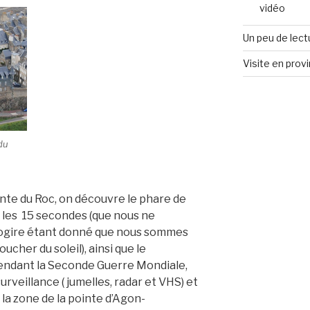
vidéo
Un peu de lect
Visite en prov
du
ointe du Roc, on découvre le phare de
s les 15 secondes (que nous ne
ogire étant donné que nous sommes
ucher du soleil), ainsi que le
pendant la Seconde Guerre Mondiale,
rveillance ( jumelles, radar et VHS) et
 la zone de la pointe d’Agon-