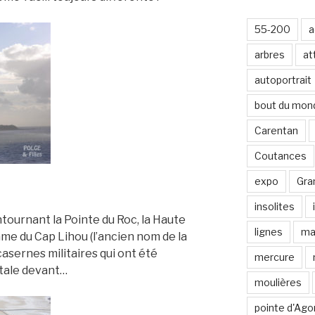
-
m
55-200
a
a
i
arbres
at
l
autoportrait
bout du mon
Carentan
Coutances
expo
Gran
insolites
tournant la Pointe du Roc, la Haute
lignes
ma
me du Cap Lihou (l’ancien nom de la
casernes militaires qui ont été
mercure
’étale devant…
moulières
pointe d'Ago