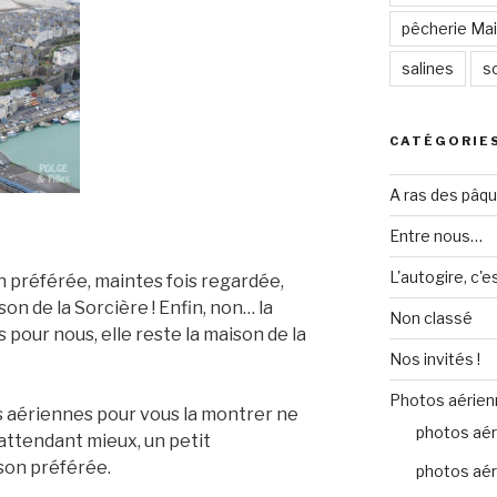
pêcherie Mail
salines
so
CATÉGORIE
A ras des pâq
Entre nous…
L'autogire, c'e
n préférée, maintes fois regardée,
n de la Sorcière ! Enfin, non… la
Non classé
 pour nous, elle reste la maison de la
Nos invités !
Photos aérien
s aériennes pour vous la montrer ne
photos aér
attendant mieux, un petit
son préférée.
photos aér