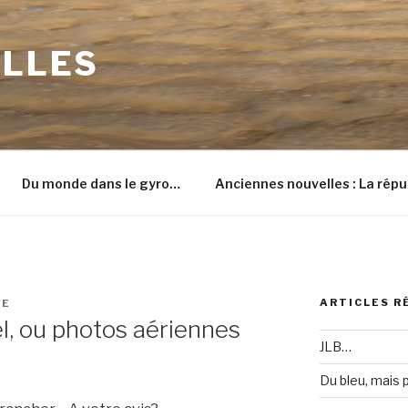
ILLES
Du monde dans le gyro…
Anciennes nouvelles : La répu
ARTICLES R
NE
el, ou photos aériennes
JLB…
Du bleu, mais