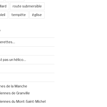
lard
route submersible
leil
tempête
église
S
uerettes…
st pas un hélico…
nes de la Manche
iennes de Granville
iennes du Mont-Saint-Michel