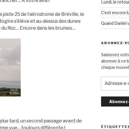
à trancher… A votre avis?
Lundi, le retou
C’est encore lu
 piste 25 de l’aérodrome de Bréville, le
togire s’élève et au-dessus des dunes
Quand Daniel 
te du Roc… Encore dans les brumes…
ABONNEZ-VO
Saisissez votr
abonner à ce b
chaque nouvel 
A
d
r
e
s
s
e
plus tard, un second passage avant de
e
ÉTIQUETTE
même vue… toujours différente !