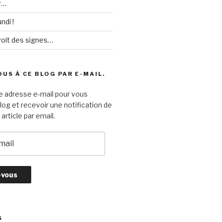
r…
ndi !
voit des signes…
US À CE BLOG PAR E-MAIL.
e adresse e-mail pour vous
log et recevoir une notification de
article par email.
S