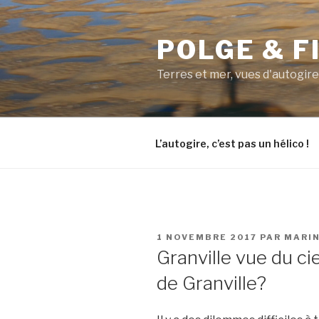
Aller
au
POLGE & F
contenu
principal
Terres et mer, vues d'autogire
L’autogire, c’est pas un hélico !
PUBLIÉ
1 NOVEMBRE 2017
PAR
MARI
LE
Granville vue du ci
de Granville?