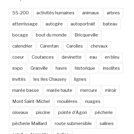
-
m
55-200
activités humaines
animaux
arbres
a
atterrissage
autogire
autoportrait
bateau
i
l
bocage
bout du monde
Bricqueville
calendrier
Carentan
Carolles
chevaux
coeur
Coutances
devinette
eau
en bleu
expo
Granville
havre
historique
insolites
invités
les Iles Chausey
lignes
marée basse
marée haute
mercure
miroir
Mont Saint-Michel
moulières
nuages
oiseaux
piscine
pointe d'Agon
pêcherie
pêcherie Maillard
route submersible
salines