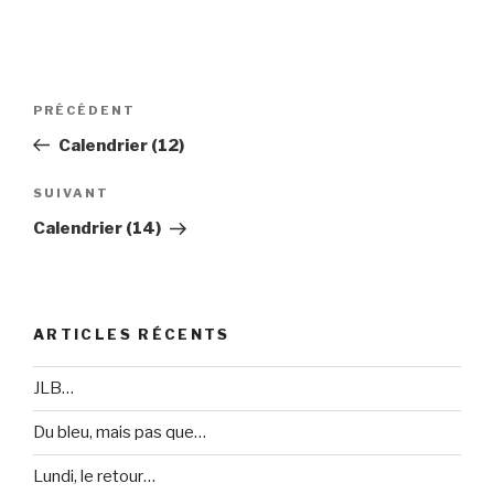
Navigation
PRÉCÉDENT
Article
de
précédent
Calendrier (12)
l’article
SUIVANT
Article
suivant
Calendrier (14)
ARTICLES RÉCENTS
JLB…
Du bleu, mais pas que…
Lundi, le retour…