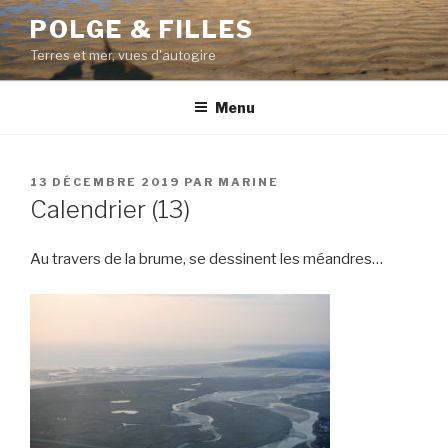
Aller
POLGE & FILLES
au
Terres et mer, vues d'autogire
contenu
principal
Menu
PUBLIÉ
13 DÉCEMBRE 2019
PAR
MARINE
LE
Calendrier (13)
Au travers de la brume, se dessinent les méandres…