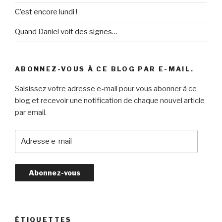
C’est encore lundi !
Quand Daniel voit des signes…
ABONNEZ-VOUS À CE BLOG PAR E-MAIL.
Saisissez votre adresse e-mail pour vous abonner à ce
blog et recevoir une notification de chaque nouvel article
par email.
A
d
r
e
s
s
e
e
ÉTIQUETTES