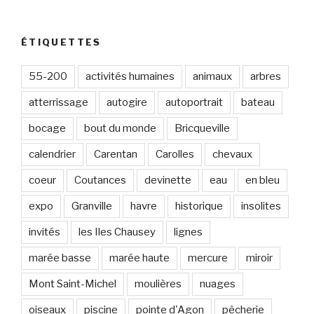
s
e
e
ÉTIQUETTES
-
m
55-200
activités humaines
animaux
arbres
a
atterrissage
autogire
autoportrait
bateau
i
l
bocage
bout du monde
Bricqueville
calendrier
Carentan
Carolles
chevaux
coeur
Coutances
devinette
eau
en bleu
expo
Granville
havre
historique
insolites
invités
les Iles Chausey
lignes
marée basse
marée haute
mercure
miroir
Mont Saint-Michel
moulières
nuages
oiseaux
piscine
pointe d'Agon
pêcherie