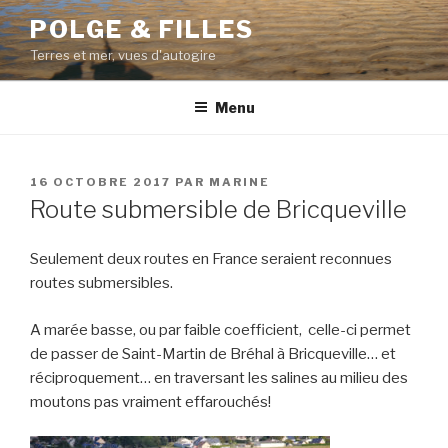
Aller
POLGE & FILLES
au
Terres et mer, vues d'autogire
contenu
principal
Menu
PUBLIÉ
16 OCTOBRE 2017
PAR
MARINE
LE
Route submersible de Bricqueville
Seulement deux routes en France seraient reconnues
routes submersibles.
A marée basse, ou par faible coefficient, celle-ci permet
de passer de Saint-Martin de Bréhal à Bricqueville… et
réciproquement… en traversant les salines au milieu des
moutons pas vraiment effarouchés!