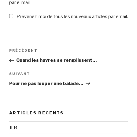
par e-mail.
Prévenez-moi de tous les nouveaux articles par email.
Navigation
PRÉCÉDENT
Article
de
précédent
Quand les havres se remplissent…
l’article
SUIVANT
Article
suivant
Pour ne pas louper une balade…
ARTICLES RÉCENTS
JLB…