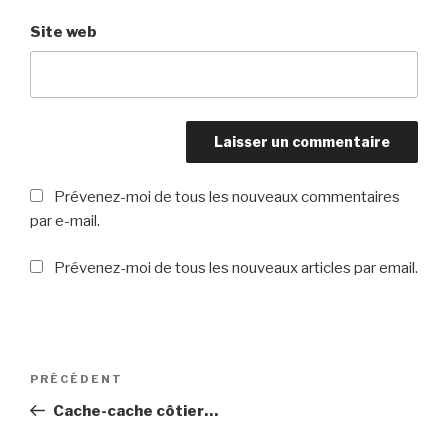
Site web
Prévenez-moi de tous les nouveaux commentaires
par e-mail.
Prévenez-moi de tous les nouveaux articles par email.
Navigation
PRÉCÉDENT
Article
de
précédent
Cache-cache côtier…
l’article