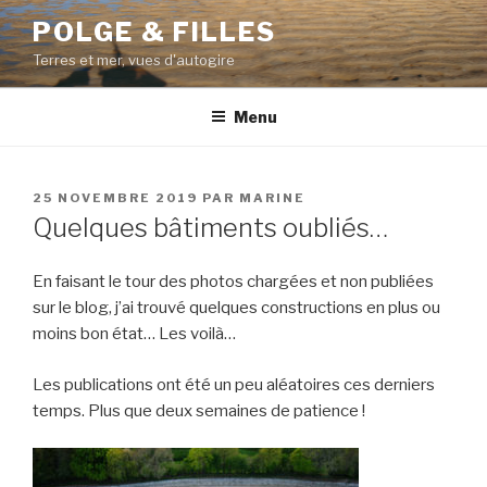
Aller
POLGE & FILLES
au
Terres et mer, vues d'autogire
contenu
principal
Menu
PUBLIÉ
25 NOVEMBRE 2019
PAR
MARINE
LE
Quelques bâtiments oubliés…
En faisant le tour des photos chargées et non publiées
sur le blog, j’ai trouvé quelques constructions en plus ou
moins bon état… Les voilà…
Les publications ont été un peu aléatoires ces derniers
temps. Plus que deux semaines de patience !