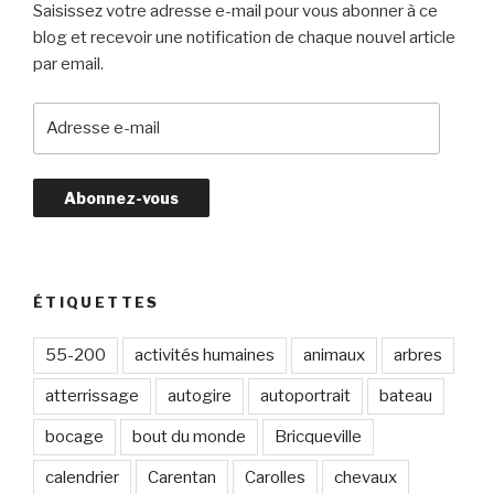
Saisissez votre adresse e-mail pour vous abonner à ce
blog et recevoir une notification de chaque nouvel article
par email.
A
d
r
e
s
s
e
e
ÉTIQUETTES
-
m
55-200
activités humaines
animaux
arbres
a
atterrissage
autogire
autoportrait
bateau
i
l
bocage
bout du monde
Bricqueville
calendrier
Carentan
Carolles
chevaux