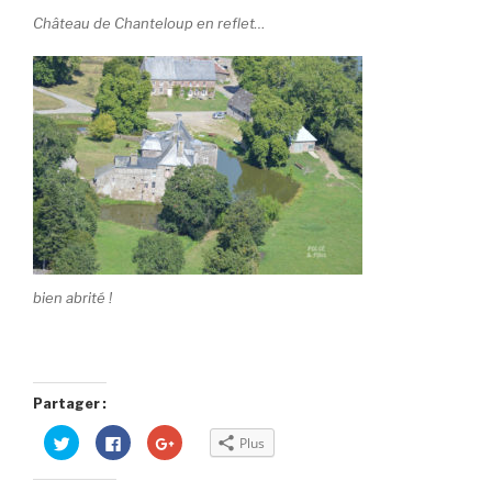
Château de Chanteloup en reflet…
bien abrité !
Partager :
C
C
C
Plus
l
l
l
i
i
i
q
q
q
u
u
u