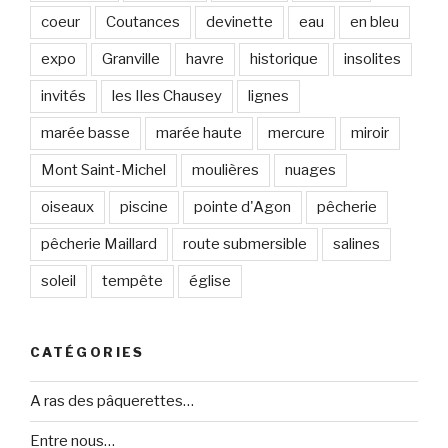
coeur
Coutances
devinette
eau
en bleu
expo
Granville
havre
historique
insolites
invités
les Iles Chausey
lignes
marée basse
marée haute
mercure
miroir
Mont Saint-Michel
moulières
nuages
oiseaux
piscine
pointe d'Agon
pêcherie
pêcherie Maillard
route submersible
salines
soleil
tempête
église
CATÉGORIES
A ras des pâquerettes…
Entre nous…