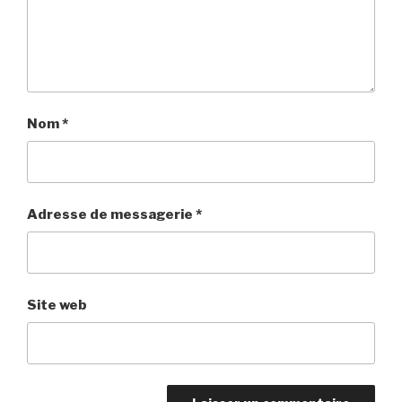
e
f
e
n
e
n
ê
n
ê
t
ê
t
r
t
r
e
r
e
)
e
)
)
Nom
*
Adresse de messagerie
*
Site web