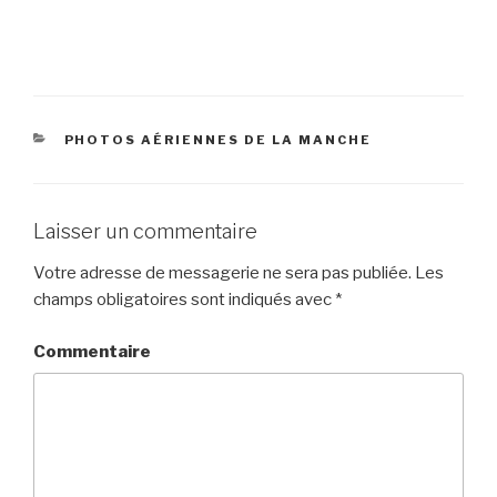
t
t
t
a
a
a
g
g
g
e
e
e
r
r
r
s
s
s
u
u
u
r
r
r
T
F
G
w
a
o
CATÉGORIES
PHOTOS AÉRIENNES DE LA MANCHE
i
c
o
t
e
g
t
b
l
e
o
e
r
o
+
(
k
(
o
(
o
Laisser un commentaire
u
o
u
v
u
v
r
v
r
Votre adresse de messagerie ne sera pas publiée.
Les
e
r
e
d
e
d
champs obligatoires sont indiqués avec
*
a
d
a
n
a
n
s
n
s
u
s
u
Commentaire
n
u
n
e
n
e
n
e
n
o
n
o
u
o
u
v
u
v
e
v
e
l
e
l
l
l
l
e
l
e
f
e
f