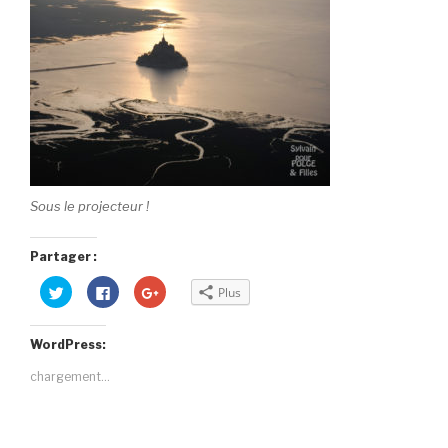
Sous le projecteur !
Partager :
C
C
C
Plus
l
l
l
i
i
i
q
q
q
u
u
u
WordPress:
e
e
e
z
z
z
p
p
p
chargement…
o
o
o
u
u
u
r
r
r
p
p
p
a
a
a
r
r
r