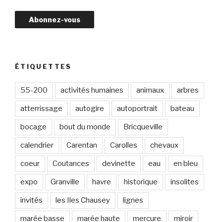
r
e
s
s
e
e
ÉTIQUETTES
-
m
55-200
activités humaines
animaux
arbres
a
atterrissage
autogire
autoportrait
bateau
i
l
bocage
bout du monde
Bricqueville
calendrier
Carentan
Carolles
chevaux
coeur
Coutances
devinette
eau
en bleu
expo
Granville
havre
historique
insolites
invités
les Iles Chausey
lignes
marée basse
marée haute
mercure
miroir