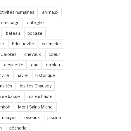
ctivités humaines
animaux
terrissage
autogire
bateau
bocage
de
Bricqueville
calendrier
Carolles
chevaux
coeur
devinette
eau
en bleu
ville
havre
historique
invités
les Iles Chausey
rée basse
marée haute
miroir
Mont Saint-Michel
nuages
oiseaux
piscine
n
pêcherie