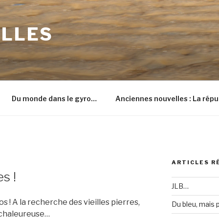
ILLES
Du monde dans le gyro…
Anciennes nouvelles : La répu
ARTICLES R
s !
JLB…
! A la recherche des vieilles pierres,
Du bleu, mais
 chaleureuse…