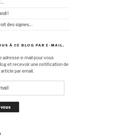
r…
ndi !
voit des signes…
US À CE BLOG PAR E-MAIL.
e adresse e-mail pour vous
log et recevoir une notification de
article par email.
S