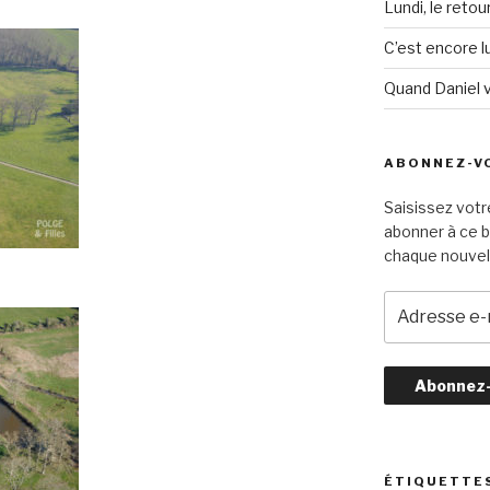
Lundi, le retou
C’est encore lu
Quand Daniel 
ABONNEZ-VO
Saisissez votr
abonner à ce b
chaque nouvel 
A
d
r
e
s
s
e
e
ÉTIQUETTE