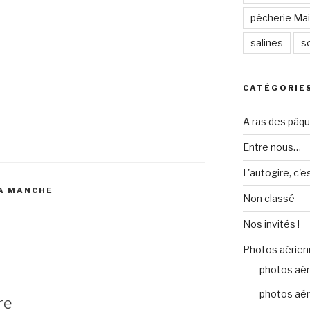
pêcherie Mail
salines
so
CATÉGORIE
A ras des pâq
Entre nous…
L'autogire, c'e
LA MANCHE
Non classé
Nos invités !
Photos aérien
photos aér
photos aér
re