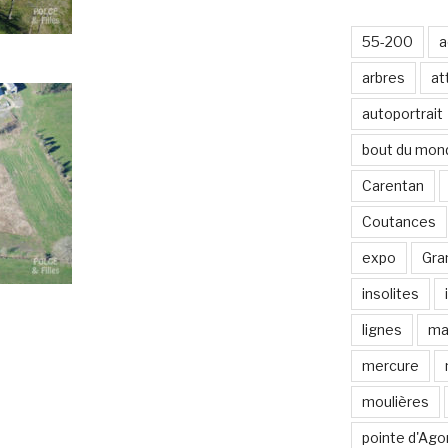
-
m
55-200
a
a
i
arbres
at
l
autoportrait
bout du mon
Carentan
Coutances
expo
Gran
insolites
lignes
ma
mercure
moulières
pointe d'Ago