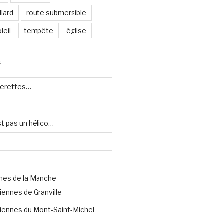
lard
route submersible
leil
tempête
église
S
uerettes…
st pas un hélico…
nes de la Manche
iennes de Granville
iennes du Mont-Saint-Michel