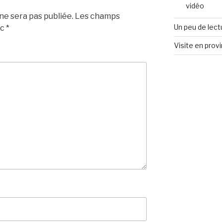
vidéo
e sera pas publiée.
Les champs
Un peu de lect
ec
*
Visite en prov