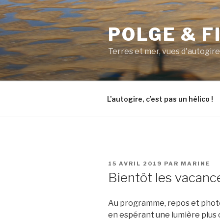
Aller
au
POLGE & F
contenu
principal
Terres et mer, vues d'autogire
L’autogire, c’est pas un hélico !
PUBLIÉ
15 AVRIL 2019
PAR
MARINE
LE
Bientôt les vacance
Au programme, repos et photos 
en espérant une lumière plus