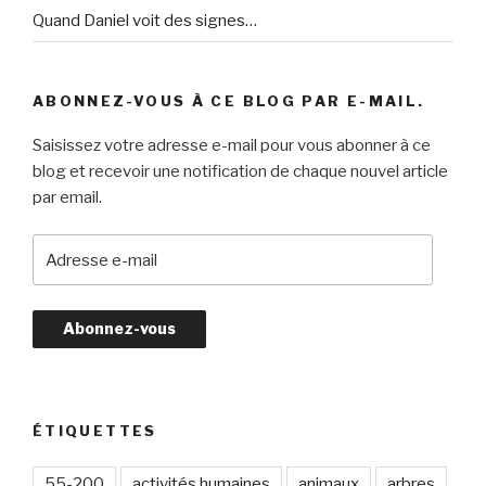
Quand Daniel voit des signes…
ABONNEZ-VOUS À CE BLOG PAR E-MAIL.
Saisissez votre adresse e-mail pour vous abonner à ce
blog et recevoir une notification de chaque nouvel article
par email.
A
d
r
e
s
s
e
e
ÉTIQUETTES
-
m
55-200
activités humaines
animaux
arbres