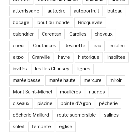
a
atterrissage
autogire
autoportrait
bateau
i
l
bocage
bout du monde
Bricqueville
calendrier
Carentan
Carolles
chevaux
coeur
Coutances
devinette
eau
en bleu
expo
Granville
havre
historique
insolites
invités
les Iles Chausey
lignes
marée basse
marée haute
mercure
miroir
Mont Saint-Michel
moulières
nuages
oiseaux
piscine
pointe d'Agon
pêcherie
pêcherie Maillard
route submersible
salines
soleil
tempête
église