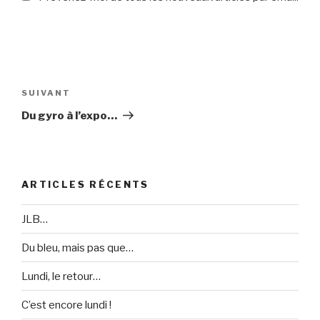
Navigation
de
SUIVANT
Article
l’article
suivant
Du gyro à l’expo…
ARTICLES RÉCENTS
JLB…
Du bleu, mais pas que…
Lundi, le retour…
C’est encore lundi !