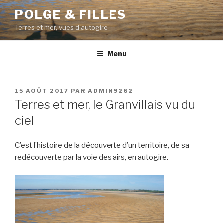
Aller
POLGE & FILLES
au
Terres et mer, vues d'autogire
contenu
principal
Menu
PUBLIÉ
15 AOÛT 2017
PAR
ADMIN9262
LE
Terres et mer, le Granvillais vu du
ciel
C’est l’histoire de la découverte d’un territoire, de sa
redécouverte par la voie des airs, en autogire.