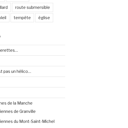
lard
route submersible
leil
tempête
église
S
uerettes…
st pas un hélico…
nes de la Manche
iennes de Granville
iennes du Mont-Saint-Michel