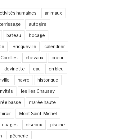
ctivités humaines
animaux
terrissage
autogire
bateau
bocage
de
Bricqueville
calendrier
Carolles
chevaux
coeur
devinette
eau
en bleu
ville
havre
historique
invités
les Iles Chausey
rée basse
marée haute
miroir
Mont Saint-Michel
nuages
oiseaux
piscine
n
pêcherie