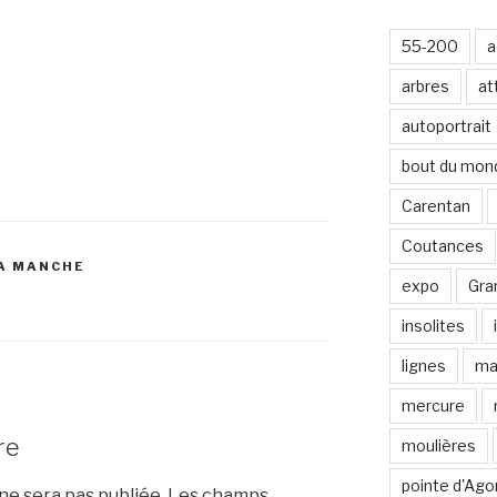
-
m
55-200
a
a
i
arbres
at
l
autoportrait
bout du mon
Carentan
Coutances
LA MANCHE
expo
Gran
insolites
lignes
ma
mercure
re
moulières
pointe d'Ago
e sera pas publiée.
Les champs