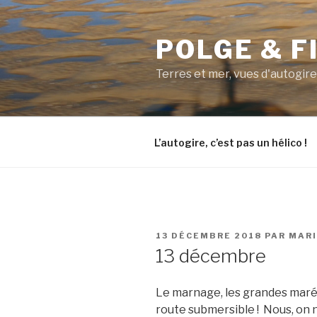
Aller
au
POLGE & F
contenu
principal
Terres et mer, vues d'autogire
L’autogire, c’est pas un hélico !
PUBLIÉ
13 DÉCEMBRE 2018
PAR
MAR
LE
13 décembre
Le marnage, les grandes maré
route submersible ! Nous, on 