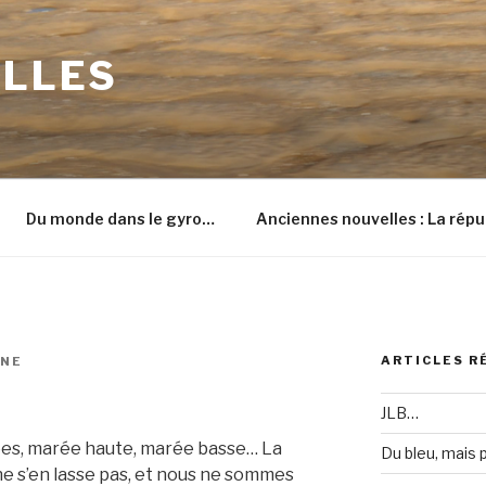
ILLES
Du monde dans le gyro…
Anciennes nouvelles : La répu
ARTICLES R
INE
JLB…
es, marée haute, marée basse… La
Du bleu, mais
ne s’en lasse pas, et nous ne sommes