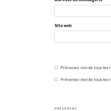
Site web
Prévenez-moi de tous les 
Prévenez-moi de tous les n
Navigation
PRÉCÉDENT
Article