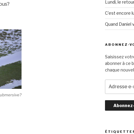
Lundi, le retou
vous?
C’est encore lu
Quand Daniel 
ABONNEZ-VO
Saisissez votr
abonner à ce b
chaque nouvel 
A
d
submersive?
r
e
s
s
e
e
ÉTIQUETTE