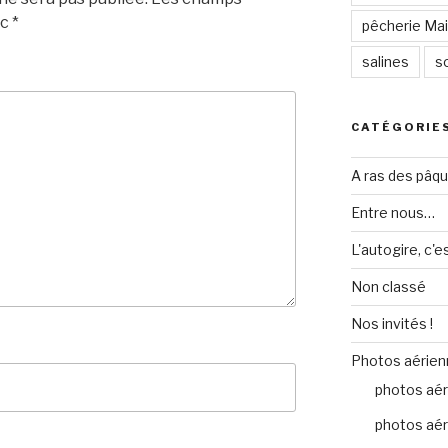
ec
*
pêcherie Mail
salines
so
CATÉGORIE
A ras des pâq
Entre nous…
L'autogire, c'e
Non classé
Nos invités !
Photos aérien
photos aér
photos aér