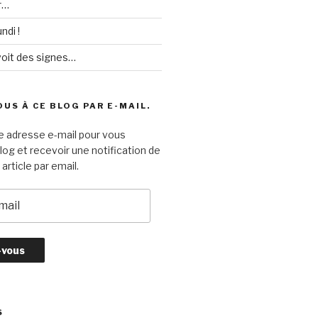
r…
ndi !
voit des signes…
US À CE BLOG PAR E-MAIL.
e adresse e-mail pour vous
log et recevoir une notification de
article par email.
S