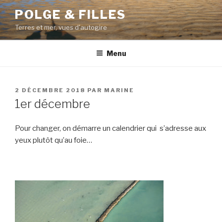
Aller
POLGE & FILLES
au
Terres et mer, vues d'autogire
contenu
principal
Menu
PUBLIÉ
2 DÉCEMBRE 2018
PAR
MARINE
LE
1er décembre
Pour changer, on démarre un calendrier qui s’adresse aux
yeux plutôt qu’au foie…