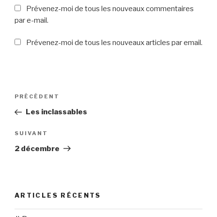
Prévenez-moi de tous les nouveaux commentaires
par e-mail.
Prévenez-moi de tous les nouveaux articles par email.
Navigation
PRÉCÉDENT
Article
de
précédent
Les inclassables
l’article
SUIVANT
Article
suivant
2 décembre
ARTICLES RÉCENTS