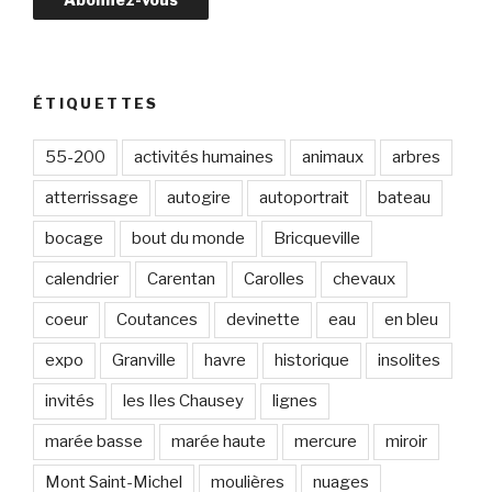
s
s
e
e
ÉTIQUETTES
-
m
55-200
activités humaines
animaux
arbres
a
atterrissage
autogire
autoportrait
bateau
i
l
bocage
bout du monde
Bricqueville
calendrier
Carentan
Carolles
chevaux
coeur
Coutances
devinette
eau
en bleu
expo
Granville
havre
historique
insolites
invités
les Iles Chausey
lignes
marée basse
marée haute
mercure
miroir
Mont Saint-Michel
moulières
nuages