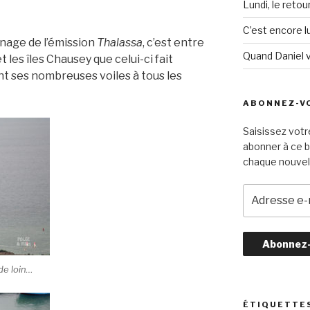
Lundi, le retou
C’est encore lu
nage de l’émission
Thalassa
, c’est entre
Quand Daniel 
t les îles Chausey que celui-ci fait
nt ses nombreuses voiles à tous les
ABONNEZ-VO
Saisissez votr
abonner à ce b
chaque nouvel 
A
d
r
e
s
s
de loin…
e
e
ÉTIQUETTE