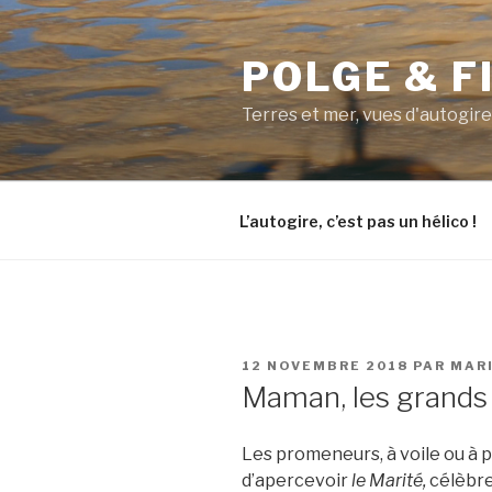
Aller
au
POLGE & F
contenu
principal
Terres et mer, vues d'autogire
L’autogire, c’est pas un hélico !
PUBLIÉ
12 NOVEMBRE 2018
PAR
MAR
LE
Maman, les grands
Les promeneurs, à voile ou à 
d’apercevoir
le Marité,
célèbre