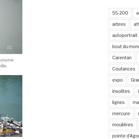
-
m
55-200
a
a
i
arbres
at
l
autoportrait
bout du mon
Carentan
éponyme
ille.
Coutances
expo
Gran
insolites
lignes
ma
mercure
moulières
pointe d'Ago