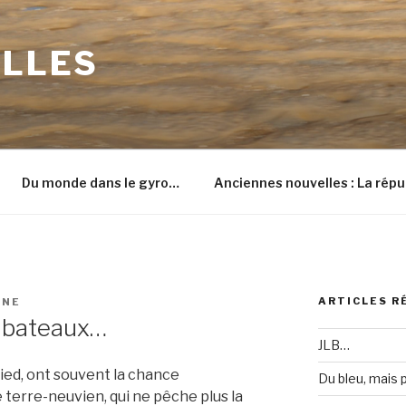
ILLES
Du monde dans le gyro…
Anciennes nouvelles : La répu
ARTICLES R
INE
 bateaux…
JLB…
pied, ont souvent la chance
Du bleu, mais
 terre-neuvien, qui ne pêche plus la