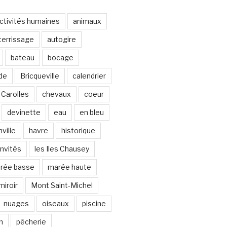
ctivités humaines
animaux
terrissage
autogire
bateau
bocage
de
Bricqueville
calendrier
Carolles
chevaux
coeur
devinette
eau
en bleu
ville
havre
historique
invités
les Iles Chausey
rée basse
marée haute
miroir
Mont Saint-Michel
nuages
oiseaux
piscine
n
pêcherie