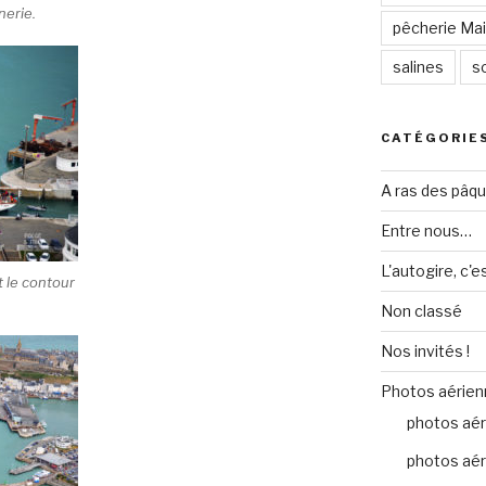
nerie.
pêcherie Mail
salines
so
CATÉGORIE
A ras des pâq
Entre nous…
L'autogire, c'e
t le contour
Non classé
Nos invités !
Photos aérien
photos aér
photos aér