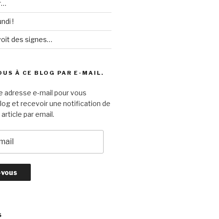
r…
ndi !
voit des signes…
US À CE BLOG PAR E-MAIL.
e adresse e-mail pour vous
log et recevoir une notification de
article par email.
S