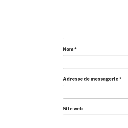
e
r
e
)
e
)
)
Nom
*
Adresse de messagerie
*
Site web