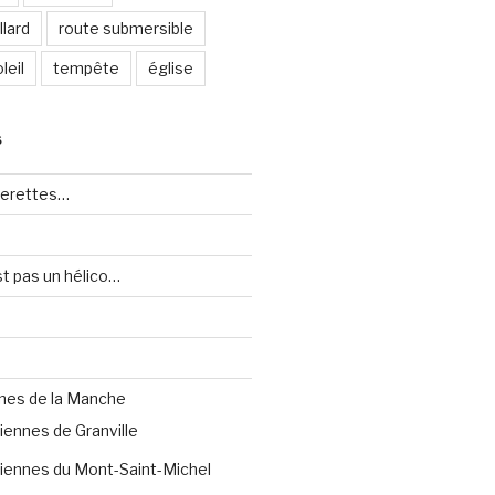
lard
route submersible
leil
tempête
église
S
uerettes…
st pas un hélico…
nes de la Manche
iennes de Granville
iennes du Mont-Saint-Michel