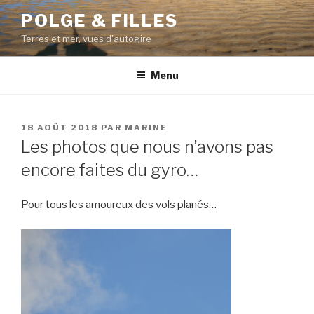
Aller
POLGE & FILLES
au
Terres et mer, vues d'autogire
contenu
principal
Menu
PUBLIÉ
18 AOÛT 2018
PAR
MARINE
LE
Les photos que nous n’avons pas
encore faites du gyro…
Pour tous les amoureux des vols planés…