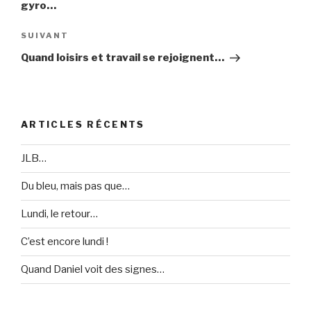
gyro…
SUIVANT
Article
suivant
Quand loisirs et travail se rejoignent…
ARTICLES RÉCENTS
JLB…
Du bleu, mais pas que…
Lundi, le retour…
C’est encore lundi !
Quand Daniel voit des signes…