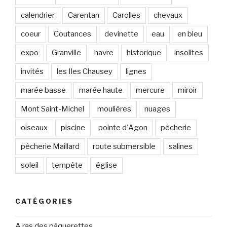
calendrier
Carentan
Carolles
chevaux
coeur
Coutances
devinette
eau
en bleu
expo
Granville
havre
historique
insolites
invités
les Iles Chausey
lignes
marée basse
marée haute
mercure
miroir
Mont Saint-Michel
moulières
nuages
oiseaux
piscine
pointe d'Agon
pêcherie
pêcherie Maillard
route submersible
salines
soleil
tempête
église
CATÉGORIES
A ras des pâquerettes…