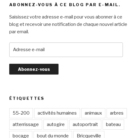
ABONNEZ-VOUS À CE BLOG PAR E-MAIL.
Saisissez votre adresse e-mail pour vous abonner à ce
blog et recevoir une notification de chaque nouvel article
par email.
A
d
r
e
s
s
e
e
ÉTIQUETTES
-
m
55-200
activités humaines
animaux
arbres
a
atterrissage
autogire
autoportrait
bateau
i
l
bocage
bout du monde
Bricqueville