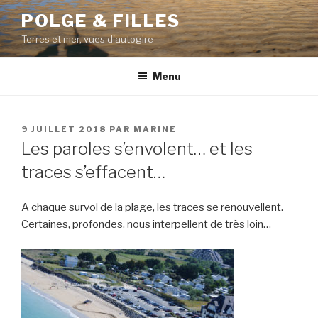
Aller
POLGE & FILLES
au
Terres et mer, vues d'autogire
contenu
principal
Menu
PUBLIÉ
9 JUILLET 2018
PAR
MARINE
LE
Les paroles s’envolent… et les
traces s’effacent…
A chaque survol de la plage, les traces se renouvellent.
Certaines, profondes, nous interpellent de très loin…