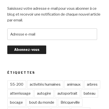
Saisissez votre adresse e-mail pour vous abonner à ce
blog et recevoir une notification de chaque nouvel article
par email.
A
d
r
e
s
s
e
e
ÉTIQUETTES
-
m
55-200
activités humaines
animaux
arbres
a
atterrissage
autogire
autoportrait
bateau
i
l
bocage
bout du monde
Bricqueville