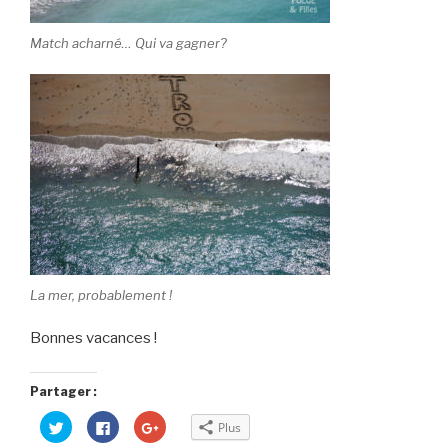
Match acharné… Qui va gagner?
La mer, probablement !
Bonnes vacances !
Partager :
C
C
C
Plus
l
l
l
i
i
i