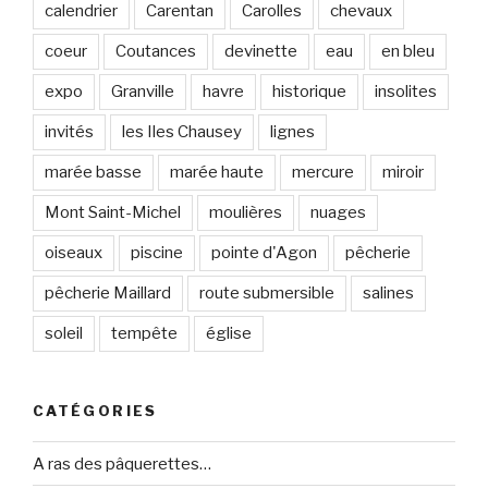
calendrier
Carentan
Carolles
chevaux
coeur
Coutances
devinette
eau
en bleu
expo
Granville
havre
historique
insolites
invités
les Iles Chausey
lignes
marée basse
marée haute
mercure
miroir
Mont Saint-Michel
moulières
nuages
oiseaux
piscine
pointe d'Agon
pêcherie
pêcherie Maillard
route submersible
salines
soleil
tempête
église
CATÉGORIES
A ras des pâquerettes…