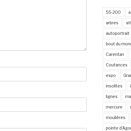
-
m
55-200
a
a
i
arbres
at
l
autoportrait
bout du mon
Carentan
Coutances
expo
Gran
insolites
lignes
ma
mercure
moulières
pointe d'Ago