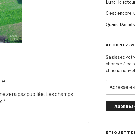
Lundi, le retou
C’est encore lu
Quand Daniel 
ABONNEZ-VO
Saisissez votr
abonner à ce b
chaque nouvel 
re
A
d
e sera pas publiée.
Les champs
r
ec
*
e
s
s
e
e
ÉTIQUETTE