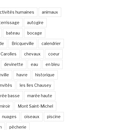
ctivités humaines
animaux
terrissage
autogire
bateau
bocage
de
Bricqueville
calendrier
Carolles
chevaux
coeur
devinette
eau
en bleu
ville
havre
historique
invités
les Iles Chausey
rée basse
marée haute
miroir
Mont Saint-Michel
nuages
oiseaux
piscine
n
pêcherie