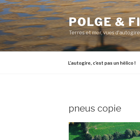
Aller
au
POLGE & F
contenu
principal
Terres et mer, vues d'autogire
L’autogire, c’est pas un hélico !
pneus copie