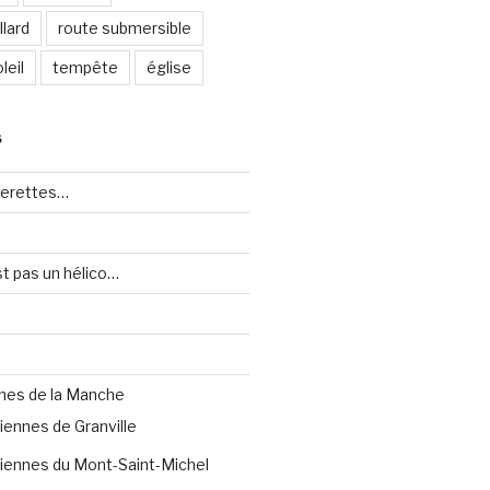
lard
route submersible
leil
tempête
église
S
uerettes…
st pas un hélico…
nes de la Manche
iennes de Granville
iennes du Mont-Saint-Michel