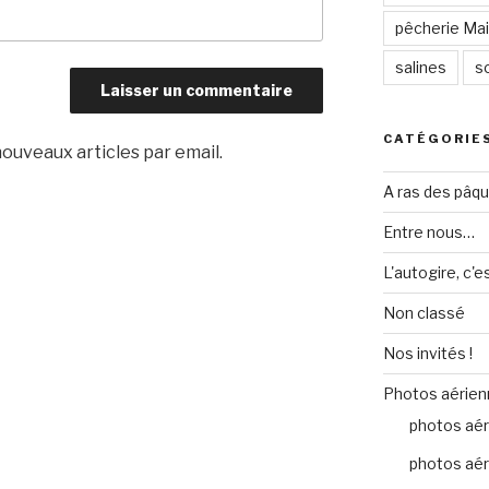
pêcherie Mail
salines
so
CATÉGORIE
ouveaux articles par email.
A ras des pâq
Entre nous…
L'autogire, c'e
Non classé
Nos invités !
Photos aérien
photos aér
photos aér