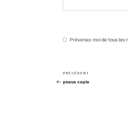
Prévenez-moi de tous les n
Navigation
PRÉCÉDENT
Article
de
précédent
pneus copie
l’article