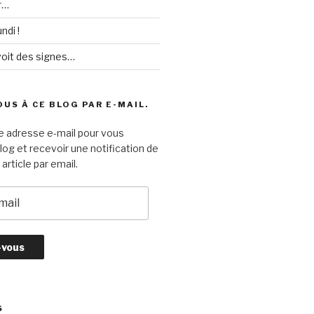
r…
ndi !
voit des signes…
US À CE BLOG PAR E-MAIL.
e adresse e-mail pour vous
log et recevoir une notification de
article par email.
S