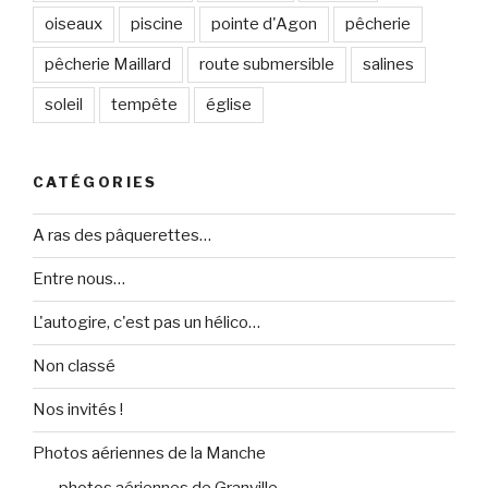
oiseaux
piscine
pointe d'Agon
pêcherie
pêcherie Maillard
route submersible
salines
soleil
tempête
église
CATÉGORIES
A ras des pâquerettes…
Entre nous…
L'autogire, c'est pas un hélico…
Non classé
Nos invités !
Photos aériennes de la Manche
photos aériennes de Granville