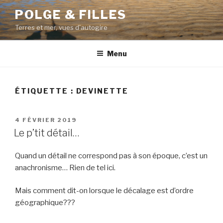
Aller
POLGE & FILLES
au
Terres et mer, vues d'autogire
contenu
principal
Menu
ÉTIQUETTE : DEVINETTE
PUBLIÉ
4 FÉVRIER 2019
LE
Le p’tit détail…
Quand un détail ne correspond pas à son époque, c’est un
anachronisme… Rien de tel ici.
Mais comment dit-on lorsque le décalage est d’ordre
géographique???