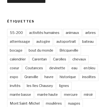
s
s
e
e
ÉTIQUETTES
-
m
55-200
activités humaines
animaux
arbres
a
atterrissage
autogire
autoportrait
bateau
i
l
bocage
bout du monde
Bricqueville
calendrier
Carentan
Carolles
chevaux
coeur
Coutances
devinette
eau
en bleu
expo
Granville
havre
historique
insolites
invités
les Iles Chausey
lignes
marée basse
marée haute
mercure
miroir
Mont Saint-Michel
moulières
nuages