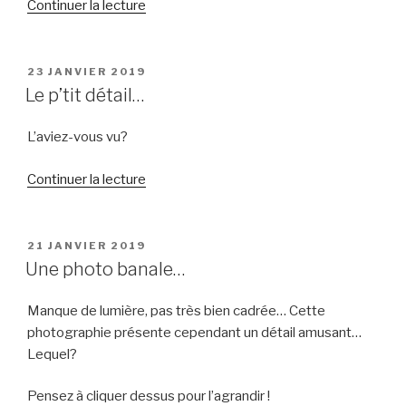
Continuer la lecture
de
« Le
p’tit
détail… »
PUBLIÉ
23 JANVIER 2019
LE
Le p’tit détail…
L’aviez-vous vu?
Continuer la lecture
de
« Le
p’tit
détail… »
PUBLIÉ
21 JANVIER 2019
LE
Une photo banale…
Manque de lumière, pas très bien cadrée… Cette
photographie présente cependant un détail amusant…
Lequel?
Pensez à cliquer dessus pour l’agrandir !