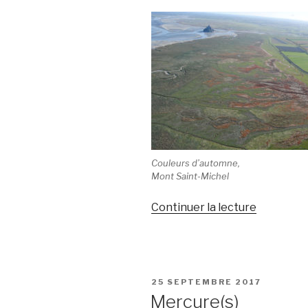
Couleurs d’automne,
Mont Saint-Michel
Continuer la lecture
de
« Survol
de
la
Baie »
PUBLIÉ
25 SEPTEMBRE 2017
LE
Mercure(s)