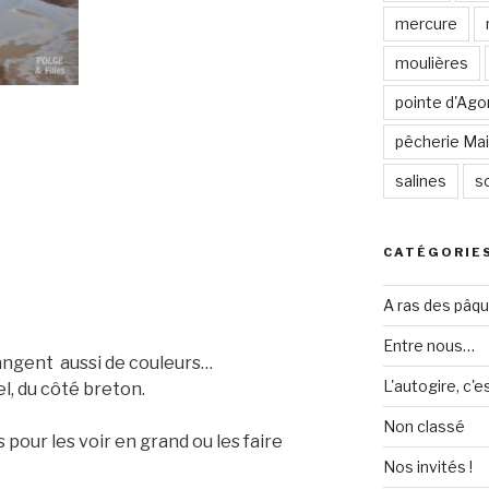
mercure
moulières
pointe d'Ago
pêcherie Mail
salines
so
CATÉGORIE
A ras des pâq
Entre nous…
hangent aussi de couleurs…
L'autogire, c'e
l, du côté breton.
Non classé
 pour les voir en grand ou les faire
Nos invités !