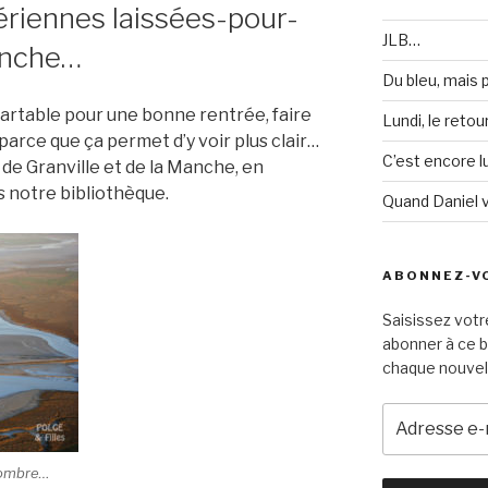
riennes laissées-pour-
JLB…
anche…
Du bleu, mais
cartable pour une bonne rentrée, faire
Lundi, le retou
, parce que ça permet d’y voir plus clair…
C’est encore lu
de Granville et de la Manche, en
s notre bibliothèque.
Quand Daniel 
ABONNEZ-VO
Saisissez votr
abonner à ce b
chaque nouvel 
A
d
r
l’ombre…
e