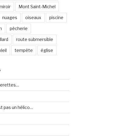
miroir
Mont Saint-Michel
nuages
oiseaux
piscine
n
pêcherie
lard
route submersible
leil
tempête
église
S
uerettes…
st pas un hélico…