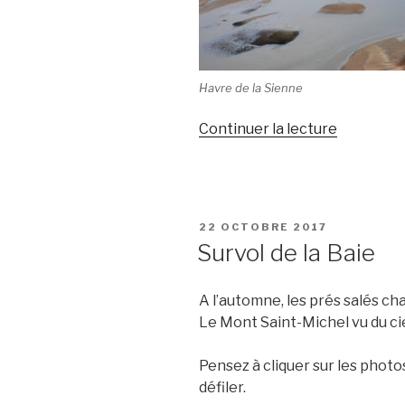
Havre de la Sienne
Continuer la lecture
de
« Ne
tournons
pas
autour
PUBLIÉ
22 OCTOBRE 2017
du
LE
Survol de la Baie
pot… »
A l’automne, les prés salés c
Le Mont Saint-Michel vu du cie
Pensez à cliquer sur les photos
défiler.