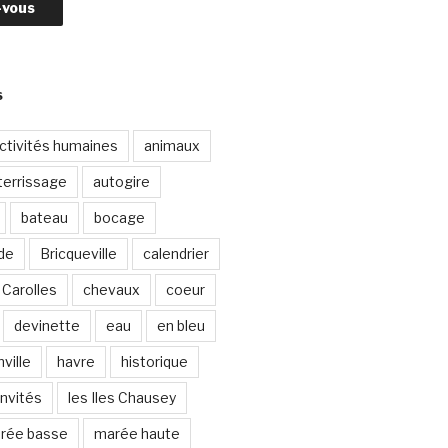
S
ctivités humaines
animaux
terrissage
autogire
bateau
bocage
de
Bricqueville
calendrier
Carolles
chevaux
coeur
devinette
eau
en bleu
ville
havre
historique
invités
les Iles Chausey
rée basse
marée haute