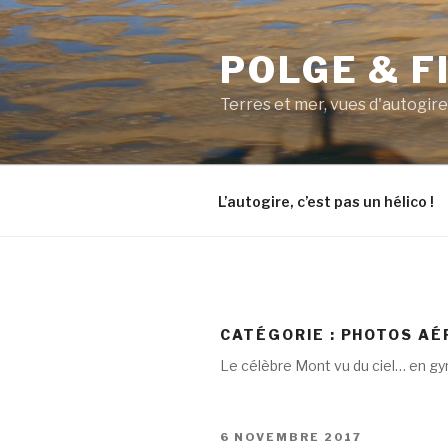
Aller
au
POLGE & F
contenu
principal
Terres et mer, vues d'autogire
L’autogire, c’est pas un hélico !
CATÉGORIE : PHOTOS AÉ
Le célèbre Mont vu du ciel… en gyr
PUBLIÉ
6 NOVEMBRE 2017