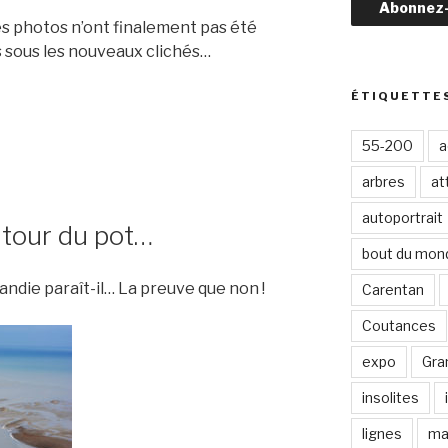
s
es photos n’ont finalement pas été
s
s sous les nouveaux clichés…
e
e
ÉTIQUETTE
-
s
m
55-200
a
a
s
i
arbres
at
l
autoportrait
tour du pot…
bout du mon
andie paraît-il… La preuve que non !
Carentan
»
Coutances
expo
Gran
insolites
lignes
ma