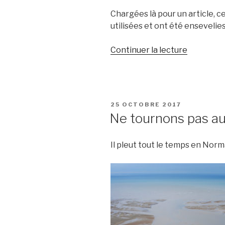
Chargées là pour un article, c
utilisées et ont été ensevelie
Continuer la lecture
de
« Quelque
photos
aérienne
laissées-
PUBLIÉ
25 OCTOBRE 2017
pour-
LE
Ne tournons pas au
compte
dans
Il pleut tout le temps en Norm
la
Manche… 