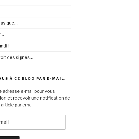
 pas que…
r…
ndi !
voit des signes…
US À CE BLOG PAR E-MAIL.
e adresse e-mail pour vous
log et recevoir une notification de
article par email.