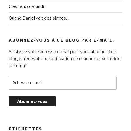
C’est encore lundi !
Quand Daniel voit des signes…
ABONNEZ-VOUS À CE BLOG PAR E-MAIL.
Saisissez votre adresse e-mail pour vous abonner à ce
blog et recevoir une notification de chaque nouvel article
par email.
A
d
r
e
s
s
e
e
ÉTIQUETTES