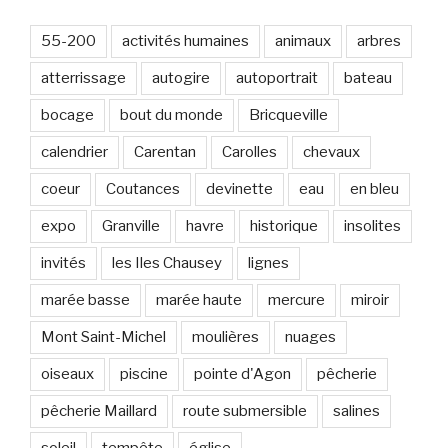
-
m
55-200
activités humaines
animaux
arbres
a
atterrissage
autogire
autoportrait
bateau
i
l
bocage
bout du monde
Bricqueville
calendrier
Carentan
Carolles
chevaux
coeur
Coutances
devinette
eau
en bleu
expo
Granville
havre
historique
insolites
invités
les Iles Chausey
lignes
marée basse
marée haute
mercure
miroir
Mont Saint-Michel
moulières
nuages
oiseaux
piscine
pointe d'Agon
pêcherie
pêcherie Maillard
route submersible
salines