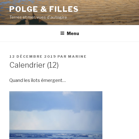
Aller
POLGE & FILLES
au
Terres et mer, vues d'autogire
contenu
principal
Menu
PUBLIÉ
12 DÉCEMBRE 2019
PAR
MARINE
LE
Calendrier (12)
Quand les îlots émergent…