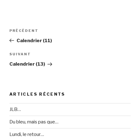
Navigation
PRÉCÉDENT
Article
de
précédent
Calendrier (11)
l’article
SUIVANT
Article
suivant
Calendrier (13)
ARTICLES RÉCENTS
JLB…
Du bleu, mais pas que…
Lundi, le retour…