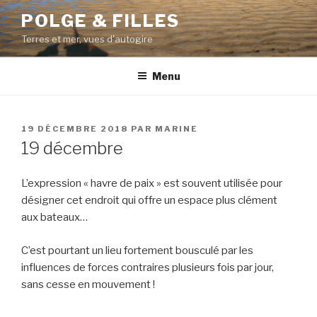
Aller
POLGE & FILLES
au
Terres et mer, vues d'autogire
contenu
principal
Menu
PUBLIÉ
19 DÉCEMBRE 2018
PAR
MARINE
LE
19 décembre
L’expression « havre de paix » est souvent utilisée pour
désigner cet endroit qui offre un espace plus clément
aux bateaux…
C’est pourtant un lieu fortement bousculé par les
influences de forces contraires plusieurs fois par jour,
sans cesse en mouvement !