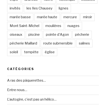
invités
les Iles Chausey
lignes
marée basse
marée haute
mercure
miroir
Mont Saint-Michel
moulières
nuages
oiseaux
piscine
pointe d'Agon
pêcherie
pêcherie Maillard
route submersible
salines
soleil
tempête
église
CATÉGORIES
A ras des pâquerettes…
Entre nous…
L'autogire, c'est pas un hélico…