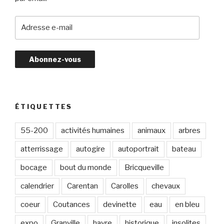
A
d
r
e
s
s
e
e
ÉTIQUETTES
-
m
55-200
activités humaines
animaux
arbres
a
atterrissage
autogire
autoportrait
bateau
i
l
bocage
bout du monde
Bricqueville
calendrier
Carentan
Carolles
chevaux
coeur
Coutances
devinette
eau
en bleu
expo
Granville
havre
historique
insolites