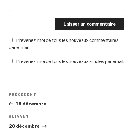
Prévenez-moi de tous les nouveaux commentaires
par e-mail.
Prévenez-moi de tous les nouveaux articles par email.
Navigation
PRÉCÉDENT
Article
de
précédent
18 décembre
l’article
SUIVANT
Article
suivant
20 décembre