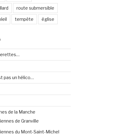
lard
route submersible
leil
tempête
église
S
uerettes…
st pas un hélico…
nes de la Manche
iennes de Granville
iennes du Mont-Saint-Michel