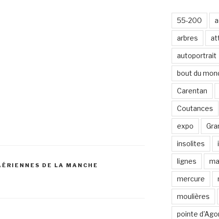
-
m
55-200
a
a
i
arbres
at
l
autoportrait
bout du mon
Carentan
Coutances
expo
Gran
insolites
lignes
ma
AÉRIENNES DE LA MANCHE
mercure
moulières
pointe d'Ago