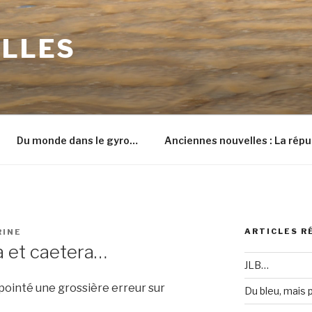
ILLES
Du monde dans le gyro…
Anciennes nouvelles : La répu
ARTICLES R
RINE
a et caetera…
JLB…
a pointé une grossière erreur sur
Du bleu, mais