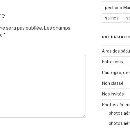
pêcherie Mail
re
salines
so
e sera pas publiée.
Les champs
ec
*
CATÉGORIE
A ras des pâq
Entre nous…
L'autogire, c'e
Non classé
Nos invités !
Photos aérien
photos aér
photos aér