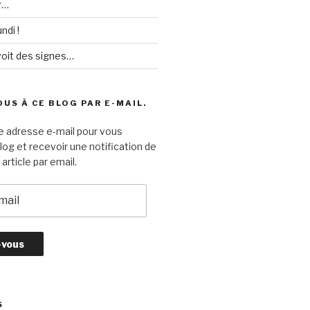
r…
ndi !
voit des signes…
US À CE BLOG PAR E-MAIL.
e adresse e-mail pour vous
log et recevoir une notification de
article par email.
S