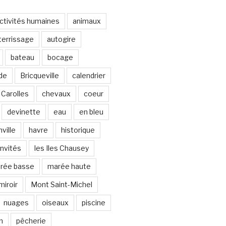
ctivités humaines
animaux
terrissage
autogire
bateau
bocage
de
Bricqueville
calendrier
Carolles
chevaux
coeur
devinette
eau
en bleu
ville
havre
historique
invités
les Iles Chausey
rée basse
marée haute
miroir
Mont Saint-Michel
nuages
oiseaux
piscine
n
pêcherie