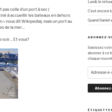
Lundi, le retou
as celle d’un port à sec (
C’est encore lu
né à accueillir les bateaux en dehors
Quand Daniel 
n » nous dit Wikipedia), mais un port au
es de la mer…
ABONNEZ-VO
 soir… Et vous?
Saisissez votr
abonner à ce b
chaque nouvel 
A
d
r
e
s
s
e
e
ÉTIQUETTE