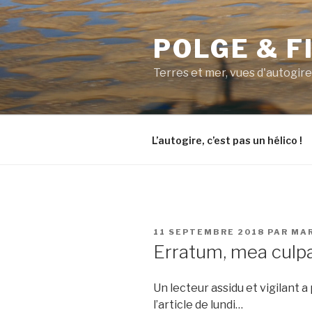
Aller
au
POLGE & F
contenu
principal
Terres et mer, vues d'autogire
L’autogire, c’est pas un hélico !
PUBLIÉ
11 SEPTEMBRE 2018
PAR
MA
LE
Erratum, mea culp
Un lecteur assidu et vigilant 
l’article de lundi…